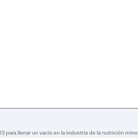
Su Soporte
Profesionales entusiastas del fitness y
s
Prod
los negocios con experiencia en todas
r con
c
las facetas del desarrollo de
on
t
franquicias, operaciones, marketing,
ay
bienestar y mucho más.
ta de
admi
para llenar un vacío en la industria de la nutrición minor