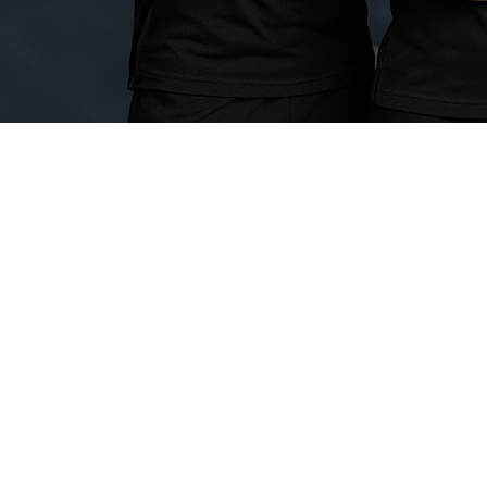
Nuestra pasión aliment
Ayudamos a las personas a alcanza
peso y acondicionamiento físico.
principalmente en las tiendas que
herramientas adecuadas para logra
acondicionamiento físico. Nos apas
cambios importantes en el estilo d
en forma.