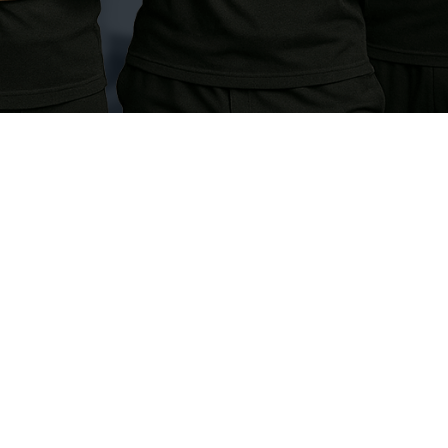
a nuestro crecimiento.
r sus objetivos de salud, pérdida de
 Nuestro modelo de negocio se centra
 brindan a los consumidores las
r sus objetivos de salud y
iona ayudar a las personas a realizar
e vida para estar saludables, felices y