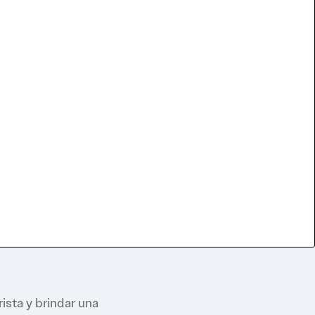
Tus herramientas
uctos exclusivos, documentación
omercial completa, además de
ecnología de primera línea para
udar a administrar el negocio y
nistrar una exitosa franquicia de
Nutrishop.
ista y brindar una