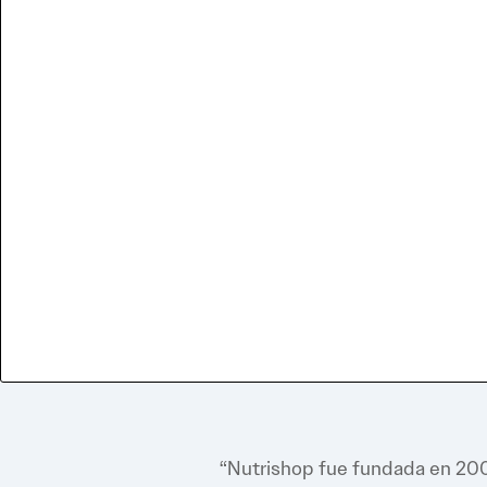
Tu tienda
Aproximadamente 1,200 pie
cuadrados diseñados para cumpli
los estándares de Nutrishop c
nuestra marca establecida y
reconocible y nuestra amplia ofer
productos exclusivos.
“Nutrishop fue fundada en 2003 