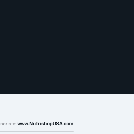
rketing y diseño sin
diseñadas para
orporativo será
a orientarte en la
stra pasión y
ndará herramientas
inorista:
www.NutrishopUSA.com