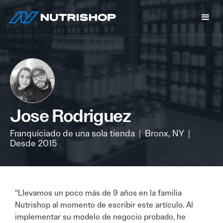
Jose Rodriguez
Franquiciado de una sola tienda
|
Bronx, NY
|
Desde 2015
“Llevamos un poco más de 9 años en la familia
Nutrishop al momento de escribir este artículo. Al
implementar su modelo de negocio probado, he